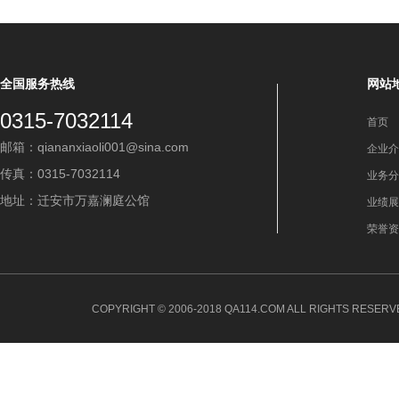
全国服务热线
网站
0315-7032114
首页
邮箱：qiananxiaoli001@sina.com
企业介
传真：0315-7032114
业务分
地址：迁安市万嘉澜庭公馆
业绩展
荣誉资
COPYRIGHT © 2006-2018 QA114.COM ALL RIGHTS 