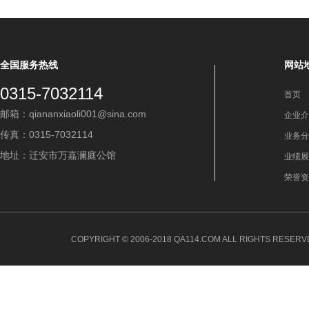
全国服务热线
网站
0315-7032114
首页
邮箱：qiananxiaoli001@sina.com
企业介
传真：0315-7032114
业务分
地址：迁安市万嘉澜庭公馆
业绩展
荣誉资
COPYRIGHT © 2006-2018 QA114.COM ALL RIGHTS 